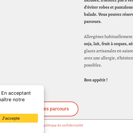
incluses, n’hésitez pas à v
d’éviter robes et pantalons
balade. Vous pouvez réserve
parcours.
Allergènes habituellement 
soja, lait, fruit à coques, 
glaces artisanales en saiso
avez une allergie, n’hésite
possibles.
Bon appétit !
Découvrez les autres parcours
e SAS 2025 •
Mentions légales & politique de confidentialité