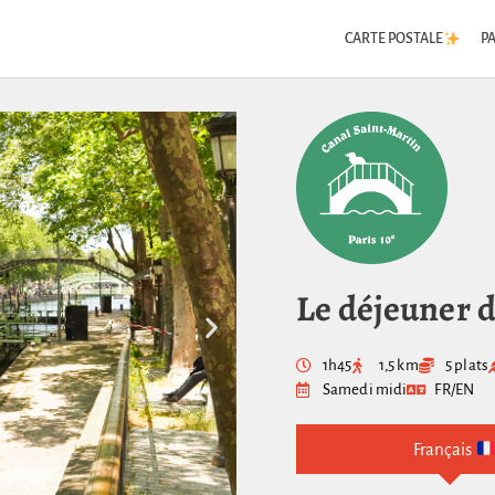
CARTE POSTALE
P
Le déjeuner 
1h45
1,5 km
5 plats
Samedi midi
FR/EN
Français