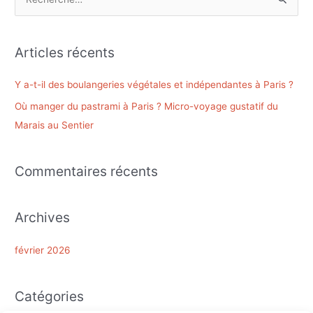
R
e
c
Articles récents
h
e
Y a-t-il des boulangeries végétales et indépendantes à Paris ?
r
Où manger du pastrami à Paris ? Micro-voyage gustatif du
c
Marais au Sentier
h
e
Commentaires récents
r
:
Archives
février 2026
Catégories