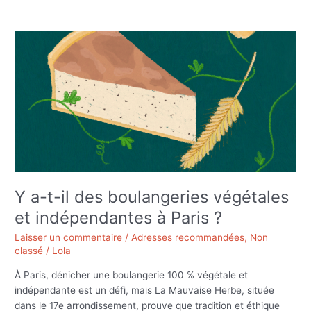
Y
a-
t-
il
des
boulangeries
végétales
et
indépendantes
à
Paris
Y a-t-il des boulangeries végétales
?
et indépendantes à Paris ?
Laisser un commentaire
/
Adresses recommandées
,
Non
classé
/
Lola
À Paris, dénicher une boulangerie 100 % végétale et
indépendante est un défi, mais La Mauvaise Herbe, située
dans le 17e arrondissement, prouve que tradition et éthique