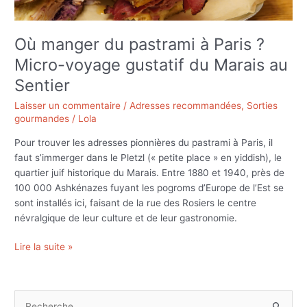
voyage
gustatif
du
Où manger du pastrami à Paris ?
Marais
Micro-voyage gustatif du Marais au
au
Sentier
Sentier
Laisser un commentaire
/
Adresses recommandées
,
Sorties
gourmandes
/
Lola
Pour trouver les adresses pionnières du pastrami à Paris, il
faut s’immerger dans le Pletzl (« petite place » en yiddish), le
quartier juif historique du Marais. Entre 1880 et 1940, près de
100 000 Ashkénazes fuyant les pogroms d’Europe de l’Est se
sont installés ici, faisant de la rue des Rosiers le centre
névralgique de leur culture et de leur gastronomie.
Lire la suite »