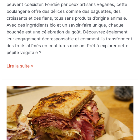
peuvent coexister. Fondée par deux artisans véganes, cette
boulangerie offre des délices comme des baguettes, des
croissants et des flans, tous sans produits d’origine animale.
Avec des ingrédients bio et un savoir-faire unique, chaque
bouchée est une célébration du goût. Découvrez également
leur engagement écoresponsable et comment ils transforment
des fruits abîmés en confitures maison. Prêt à explorer cette
pépite végétale ?
Lire la suite »
Où
manger
du
pastrami
à
Paris
?
Micro-